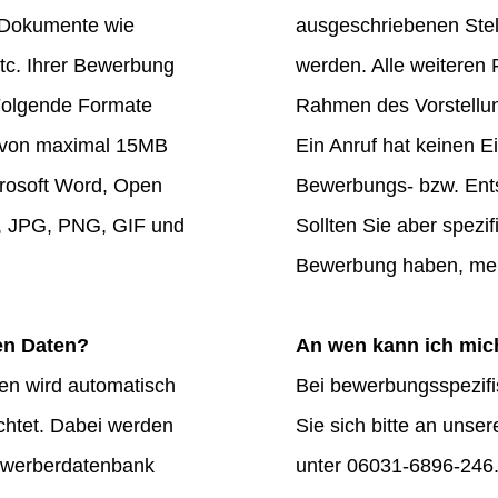
e Dokumente wie
ausgeschriebenen Stel
tc. Ihrer Bewerbung
werden. Alle weiteren
 Folgende Formate
Rahmen des Vorstellun
 von maximal 15MB
Ein Anruf hat keinen E
crosoft Word, Open
Bewerbungs- bzw. Ent
, JPG, PNG, GIF und
Sollten Sie aber spezi
Bewerbung haben, mel
en Daten?
An wen kann ich mic
en wird automatisch
Bei bewerbungsspezif
ichtet. Dabei werden
Sie sich bitte an unse
Bewerberdatenbank
unter 06031-6896-246